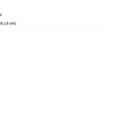
6
B på bild)