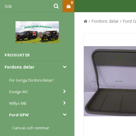
0
Fordons delar
Ford 
PRODUKTER
Fordons delar
För övriga fordon/delar/
Dodge WC
Willys MB
Ford GPW
Canvas och remmar