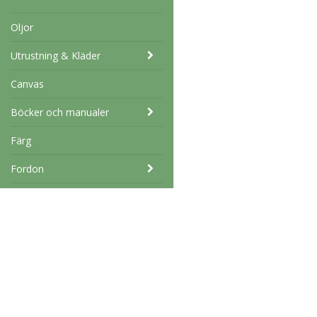
Oljor
Utrustning & Kläder
Canvas
Böcker och manualer
Färg
Fordon
Däck och Fälg
Schabloner och stenciler
Marknad
West coast military AB
Tormarp 23