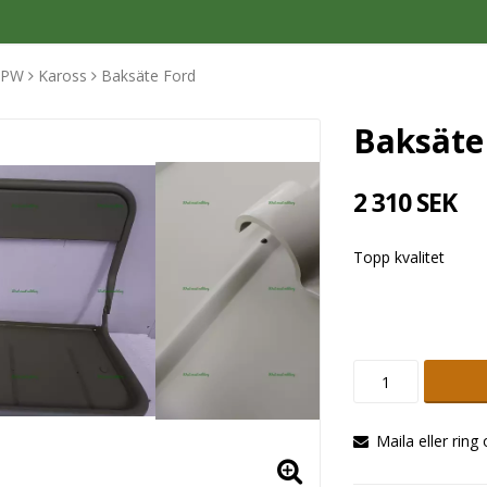
GPW
Kaross
Baksäte Ford
Baksäte
2 310 SEK
Topp kvalitet
Maila eller ring