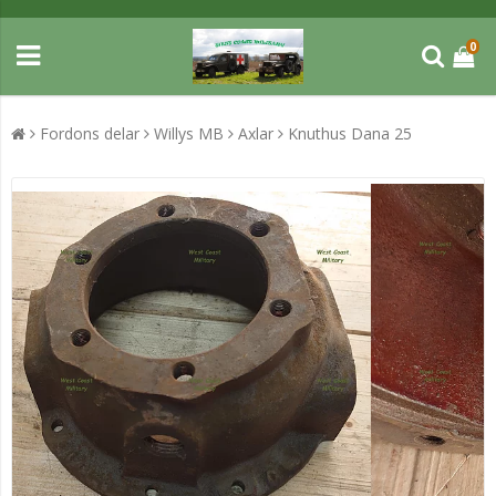
0
Fordons delar
Willys MB
Axlar
Knuthus Dana 25