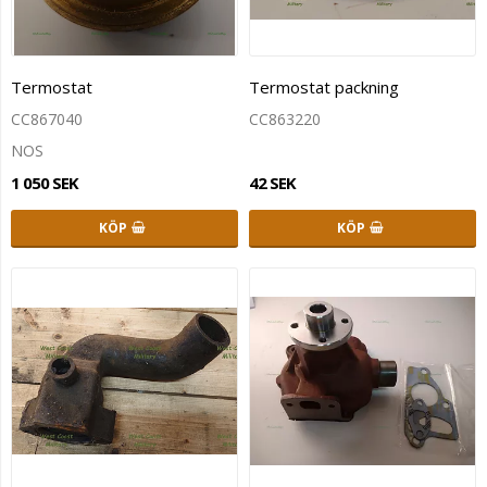
Termostat
Termostat packning
CC867040
CC863220
NOS
1 050 SEK
42 SEK
KÖP
KÖP