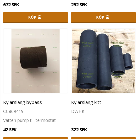
672 SEK
252 SEK
KÖP
KÖP
Kylarslang bypass
Kylarslang kitt
CC869419
DWHK
Vatten pump till termostat
42 SEK
322 SEK