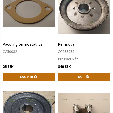
Packning termostathus
Remskiva
CC50082
CC633735
Pressad plåt
25 SEK
840 SEK
LÄS MER
KÖP