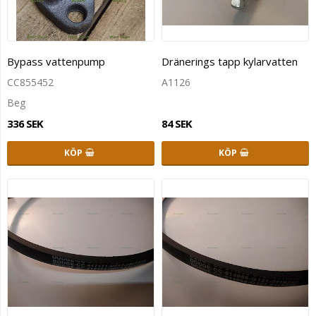
Bypass vattenpump
Dränerings tapp kylarvatten
CC855452
A1126
Beg
336 SEK
84 SEK
KÖP
KÖP