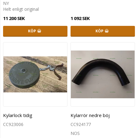
NY
Helt enligt original
11 200 SEK
1 092 SEK
KÖP
KÖP
Kylarlock tidig
Kylarrör nedre böj
CC923006
CC924177
NOS