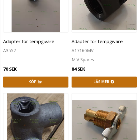
Adapter för tempgivare
Adapter för tempgivare
A3557
A17160MV
M.V Spares
70 SEK
84 SEK
KÖP
LÄS MER