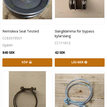
Remskiva Seal Tested
Slangklämma för bypass
kylarslang
CC633735ST
CC111612
Gjuten
840 SEK
42 SEK
KÖP
LÄS MER