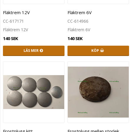
Fläktrem 12V
Fläktrem 6V
CC-617171
CC-614966
Fläktrem 12V
Fläktrem 6V
140 SEK
140 SEK
LÄS MER
KÖP
Frostplugg kitt
Frostplugg mellan storlek