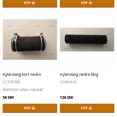
KÖP
KÖP
Kylarslang kort nedre
Kylarslang nedre lång
CC375398
CC954141
Klämmor säljes separat
56 SEK
126 SEK
KÖP
KÖP