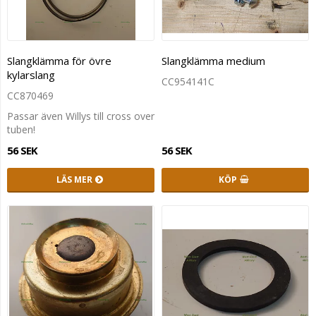
Slangklämma för övre
Slangklämma medium
kylarslang
CC954141C
CC870469
Passar även Willys till cross over
tuben!
56 SEK
56 SEK
LÄS MER
KÖP