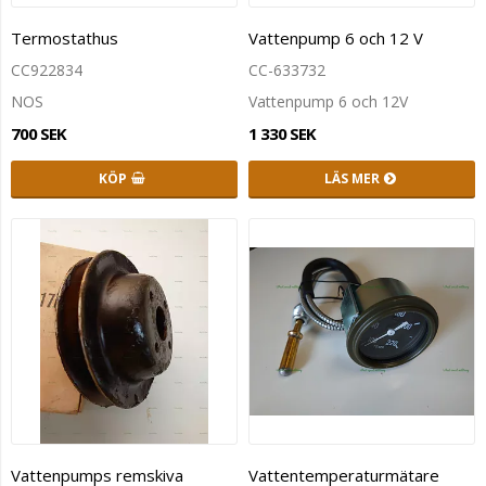
Termostathus
Vattenpump 6 och 12 V
CC922834
CC-633732
NOS
Vattenpump 6 och 12V
700 SEK
1 330 SEK
KÖP
LÄS MER
Vattenpumps remskiva
Vattentemperaturmätare