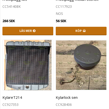
CC541408K
CC117923
NOS
266 SEK
56 SEK
LÄS MER
KÖP
KylareT214
Kylarlock sen
CC927353
CC928406