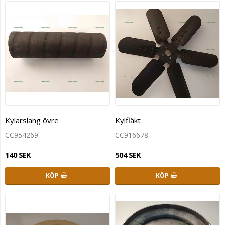
Kylarslang övre
Kylfläkt
CC954269
CC916678
140 SEK
504 SEK
KÖP
KÖP