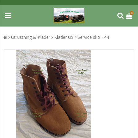
0
Utrustning & Kläder
Kläder US
Service sko - 44