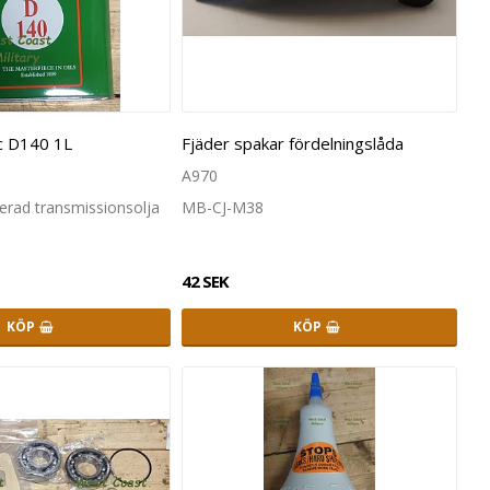
ic D140 1L
Fjäder spakar fördelningslåda
A970
erad transmissionsolja
MB-CJ-M38
42 SEK
KÖP
KÖP