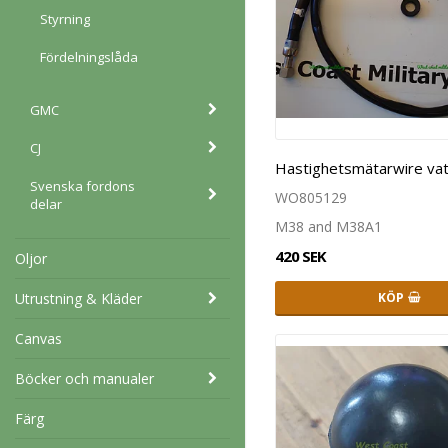
Styrning
Fördelningslåda
GMC
CJ
Hastighetsmätarwire vat
Svenska fordons
WO805129
delar
M38 and M38A1
420 SEK
Oljor
KÖP
Utrustning & Kläder
Canvas
Böcker och manualer
Färg