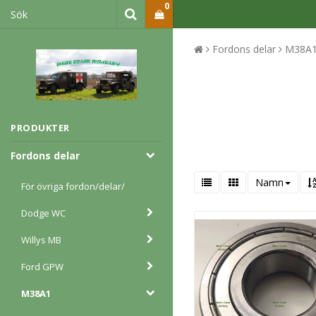
0
Fordons delar
M38A
PRODUKTER
Fordons delar
Namn
För övriga fordon/delar/
Dodge WC
Willys MB
Ford GPW
M38A1