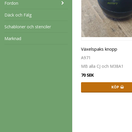
Fordon
Däck och Fälg
Schabloner och stenciler
Marknad
Växelspaks knopp
A971
MB alla CJ och M38A1
70 SEK
KÖP