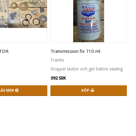
STOR
Transmission fix 710 ml
Tranfix
Stoppar läckor och ger bättre växling
392 SEK
LÄS MER
KÖP