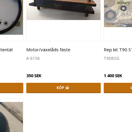
tentät
Motor/växelåds fäste
Rep kit T90 
A-6156
T90BSG
350 SEK
1 400 SEK
KÖP