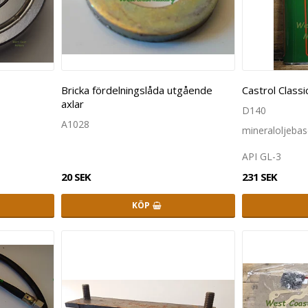
Bricka fördelningslåda utgående
Castrol Class
axlar
D140
A1028
mineraloljebas
API GL-3
20 SEK
231 SEK
KÖP