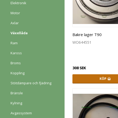
Elektronik
Motor
Axlar
Växellåda
Bakre lager T90
WO644551
Ram
Kaross
Broms
308 SEK
Koppling
KÖP
Stötdämpare och fjädring
Bränsle
Kylning
Avgassystem