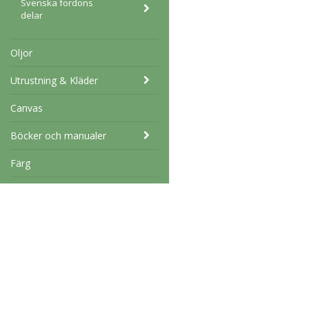
Svenska fordons
delar
Oljor
Utrustning & Kläder
Canvas
Böcker och manualer
Färg
Fordon
Däck och Fälg
Schabloner och stenciler
Marknad
West coast military AB
Tormarp 23