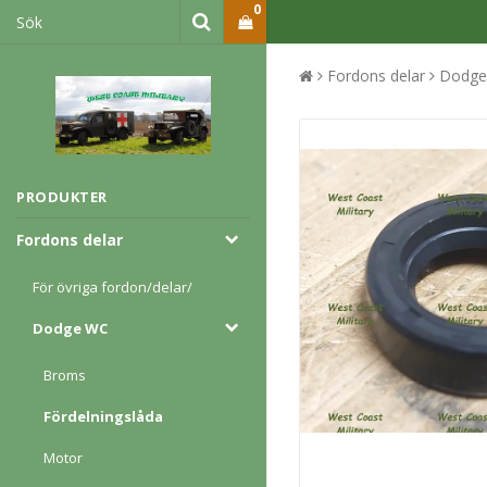
0
Fordons delar
Dodge
PRODUKTER
Fordons delar
För övriga fordon/delar/
Dodge WC
Broms
Fördelningslåda
Motor